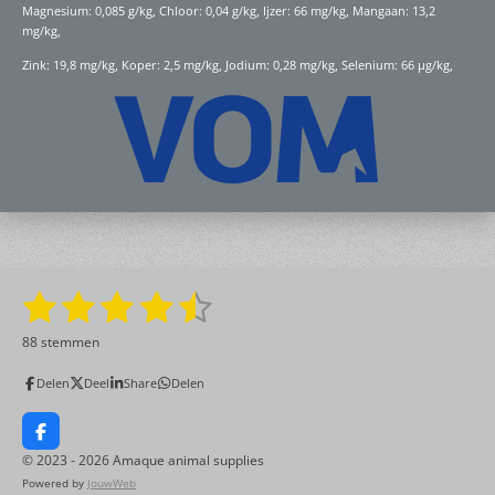
Magnesium: 0,085 g/kg, Chloor: 0,04 g/kg, Ijzer: 66 mg/kg, Mangaan: 13,2
mg/kg,
Zink: 19,8 mg/kg, Koper: 2,5 mg/kg, Jodium: 0,28 mg/kg, Selenium: 66 µg/kg,
1
2
3
4
5
S
R
t
a
s
s
s
s
s
e
88 stemmen
t
m
t
t
t
t
t
i
m
Delen
Deel
Share
Delen
n
e
e
e
e
e
e
g
n
:
r
r
r
r
r
F
a
4
© 2023 - 2026 Amaque animal supplies
r
r
r
r
c
.
Powered by
JouwWeb
e