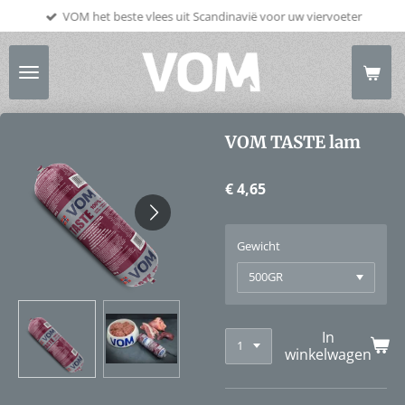
VOM het beste vlees uit Scandinavië voor uw viervoeter
Ga
direct
naar
de
hoofdinhoud
VOM TASTE lam
€ 4,65
Gewicht
In
winkelwagen