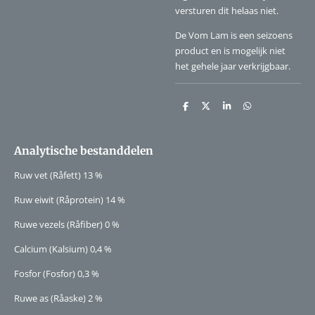
versturen dit helaas niet.
De Vom Lam is een seizoens
product en is mogelijk niet
het gehele jaar verkrijgbaar.
D
D
S
D
e
e
h
e
l
e
a
l
e
l
r
e
n
e
n
Analytische bestanddelen
Ruw vet (Råfett) 13 %
Ruw eiwit (Råprotein) 14 %
Ruwe vezels (Råfiber) 0 %
Calcium (Kalsium) 0,4 %
Fosfor (Fosfor) 0,3 %
Ruwe as (Råaske) 2 %